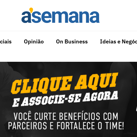
ciais
Opinião
On Business
Ideias e Negóc