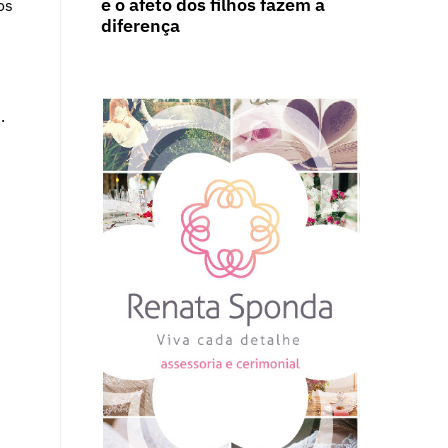
e o afeto dos filhos fazem a
os
diferença
.