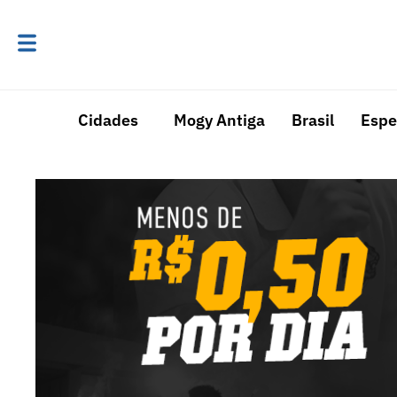
Cidades
Mogy Antiga
Brasil
Espe