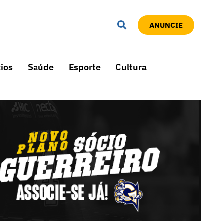
ANUNCIE
ios
Saúde
Esporte
Cultura