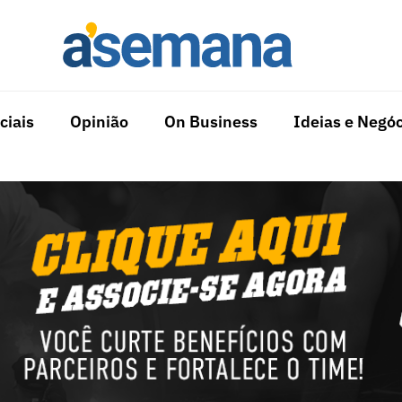
ciais
Opinião
On Business
Ideias e Negóc