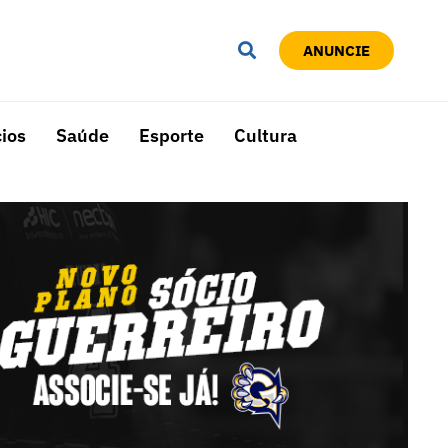
ANUNCIE
ios
Saúde
Esporte
Cultura