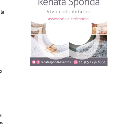
ele
o
e
a
os