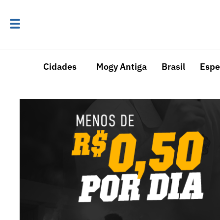
Cidades
Mogy Antiga
Brasil
Espe