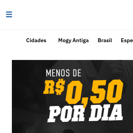
Cidades
Mogy Antiga
Brasil
Espe