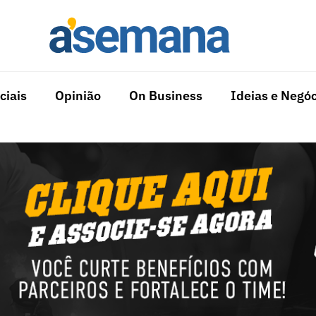
ciais
Opinião
On Business
Ideias e Negóc