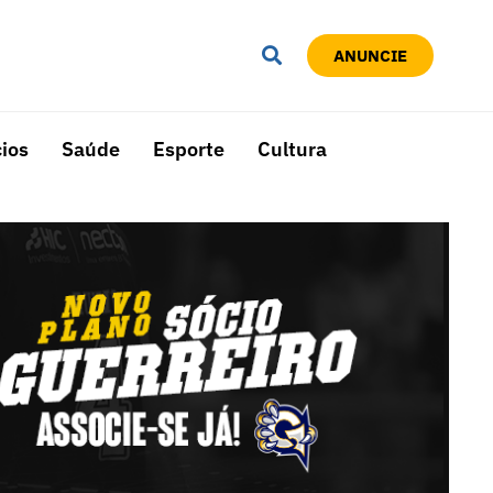
ANUNCIE
ios
Saúde
Esporte
Cultura