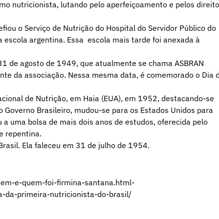
o nutricionista, lutando pelo aperfeiçoamento e pelos direit
fiou o Serviço de Nutrição do Hospital do Servidor Público do
a escola argentina. Essa escola mais tarde foi anexada à
m 31 de agosto de 1949, que atualmente se chama ASBRAN
sidente da associação. Nessa mesma data, é comemorado o Dia 
acional de Nutrição, em Haia (EUA), em 1952, destacando-se
 Governo Brasileiro, mudou-se para os Estados Unidos para
 a uma bolsa de mais dois anos de estudos, oferecida pelo
e repentina.
Brasil. Ela faleceu em 31 de julho de 1954.
uem-e-quem-foi-firmina-santana.html-
-da-primeira-nutricionista-do-brasil/