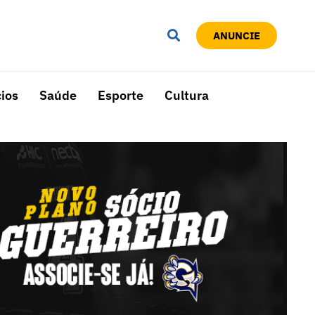
ANUNCIE
ios
Saúde
Esporte
Cultura