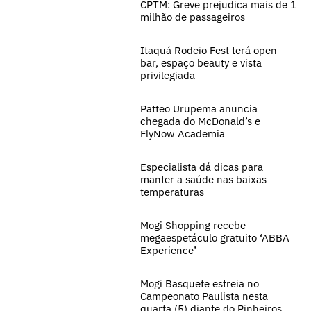
CPTM: Greve prejudica mais de 1
milhão de passageiros
Itaquá Rodeio Fest terá open
bar, espaço beauty e vista
privilegiada
Patteo Urupema anuncia
chegada do McDonald’s e
FlyNow Academia
Especialista dá dicas para
manter a saúde nas baixas
temperaturas
Mogi Shopping recebe
megaespetáculo gratuito ‘ABBA
Experience’
Mogi Basquete estreia no
Campeonato Paulista nesta
quarta (5) diante do Pinheiros