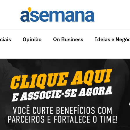
ciais
Opinião
On Business
Ideias e Negóc