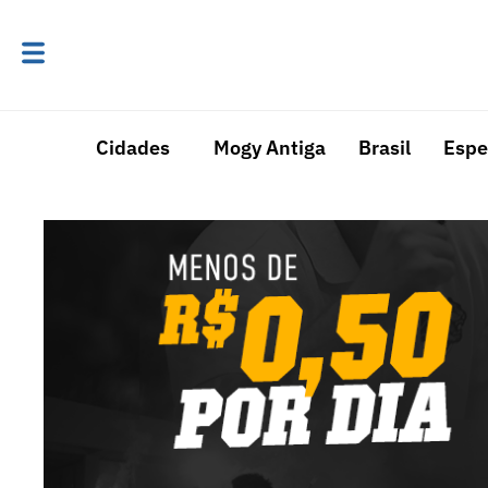
Cidades
Mogy Antiga
Brasil
Espe