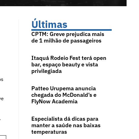
Últimas
CPTM: Greve prejudica mais
de 1 milhão de passageiros
Itaquá Rodeio Fest terá open
bar, espaço beauty e vista
privilegiada
os
Patteo Urupema anuncia
chegada do McDonald’s e
ve
FlyNow Academia
,
Especialista dá dicas para
manter a saúde nas baixas
temperaturas