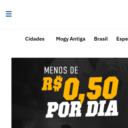
Cidades
Mogy Antiga
Brasil
Espe