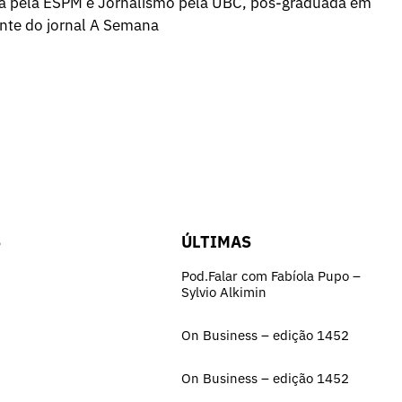
a pela ESPM e Jornalismo pela UBC, pós-graduada em
ente do jornal A Semana
S
ÚLTIMAS
Pod.Falar com Fabíola Pupo –
Sylvio Alkimin
On Business – edição 1452
On Business – edição 1452