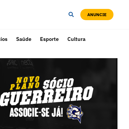
ANUNCIE
ios
Saúde
Esporte
Cultura