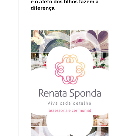
e o afeto dos filhos fazem a
diferença