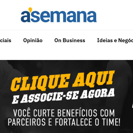
ciais
Opinião
On Business
Ideias e Negóc