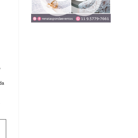
e
da
.