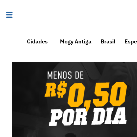
Cidades
Mogy Antiga
Brasil
Espe