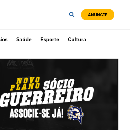
ANUNCIE
ios
Saúde
Esporte
Cultura