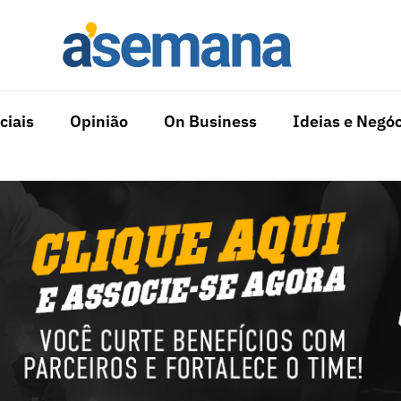
ciais
Opinião
On Business
Ideias e Negóc