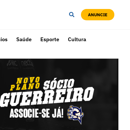
ANUNCIE
ios
Saúde
Esporte
Cultura