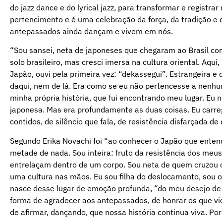
do jazz dance e do lyrical jazz, para transformar e regist
pertencimento e é uma celebração da força, da tradição e 
antepassados ainda dançam e vivem em nós.
“Sou sansei, neta de japoneses que chegaram ao Brasil c
solo brasileiro, mas cresci imersa na cultura oriental. Aq
Japão, ouvi pela primeira vez: “dekassegui”. Estrangeira 
daqui, nem de lá. Era como se eu não pertencesse a nenhu
minha própria história, que fui encontrando meu lugar. E
japonesa. Mas era profundamente as duas coisas. Eu carreg
contidos, de silêncio que fala, de resistência disfarçada d
Segundo Erika Novachi foi “ao conhecer o Japão que enten
metade de nada. Sou inteira: fruto da resistência dos meus 
entrelaçam dentro de um corpo. Sou neta de quem cruzou 
uma cultura nas mãos. Eu sou filha do deslocamento, sou o
nasce desse lugar de emoção profunda, “do meu desejo de
forma de agradecer aos antepassados, de honrar os que vi
de afirmar, dançando, que nossa história continua viva. Po