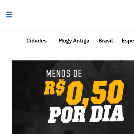
Cidades
Mogy Antiga
Brasil
Espe