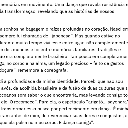
rar memórias em movimento. Uma dança que revela resistência 
da transformação, revelando que as histórias de nossos
om sonhos na bagagem e raízes profundas no coração. Nasci e
ui, sempre fui chamada de “japonesa”. Mas quando estive no
e durante muito tempo vivi esse entrelugar: não completamente
m dos mundos e foi entre memórias familiares, tradições e
u não era completamente brasileira. Tampouco era completame
o, no corpo e na alma, um legado precioso – feito de gestos
e doçura”, rememora a coreógrafa.
di a profundidade da minha identidade. Percebi que não sou
avós, da acolhida brasileira e da fusão de duas culturas que 
oceanos sem saber o que encontraria, mas levando consigo t
 elo. O recomeço”. Para ela, o espetáculo “arigatô… sayonara
 transformar essa busca por pertencimento em dança. É minh
eram antes de mim, de reverenciar suas dores e conquistas, e
rque ela pulsa no meu corpo. E dança comigo”.