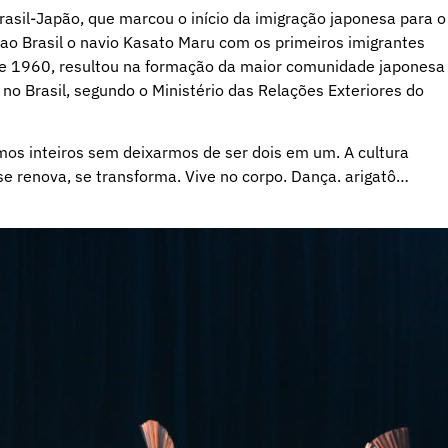
asil-Japão, que marcou o início da imigração japonesa para o
ao Brasil o navio Kasato Maru com os primeiros imigrantes
8 e 1960, resultou na formação da maior comunidade japonesa
no Brasil, segundo o Ministério das Relações Exteriores do
mos inteiros sem deixarmos de ser dois em um. A cultura
e renova, se transforma. Vive no corpo. Dança. arigatô…