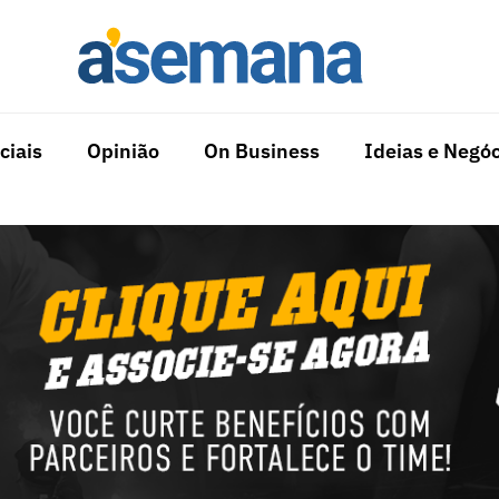
ciais
Opinião
On Business
Ideias e Negóc