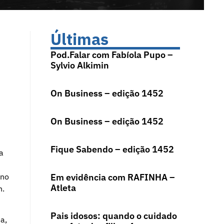
Últimas
Pod.Falar com Fabíola Pupo –
Sylvio Alkimin
On Business – edição 1452
On Business – edição 1452
Fique Sabendo – edição 1452
a
 no
Em evidência com RAFINHA –
Atleta
h.
Pais idosos: quando o cuidado
a,