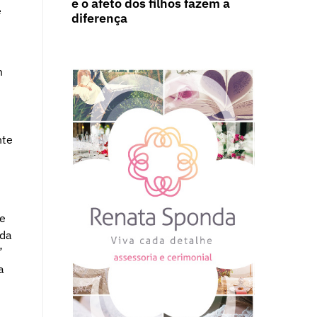
e o afeto dos filhos fazem a
e
diferença
m
nte
se
oda
”
a