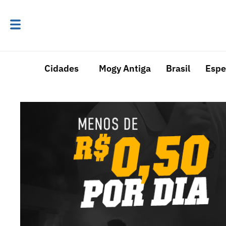
Cidades
Mogy Antiga
Brasil
Espe