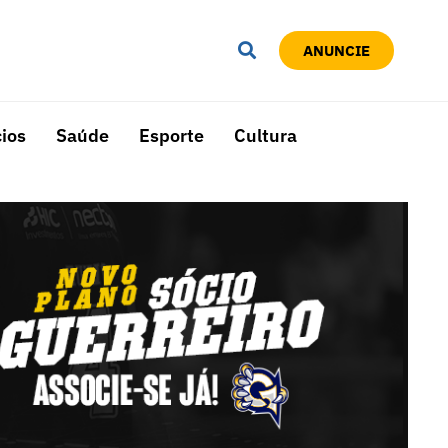
ANUNCIE
ios
Saúde
Esporte
Cultura