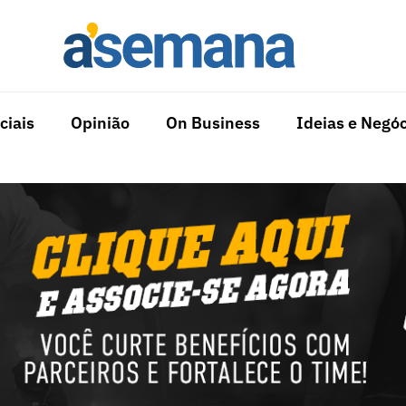
ciais
Opinião
On Business
Ideias e Negóc