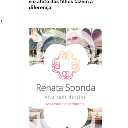
e o afeto dos filhos fazem a
diferença
m