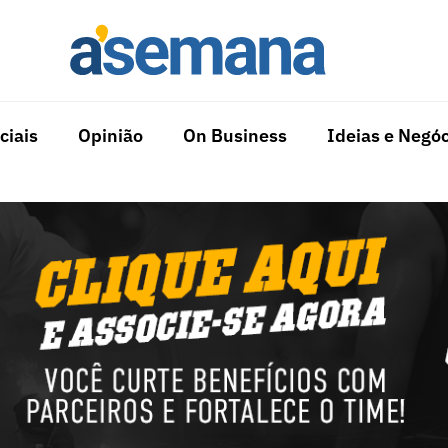
ciais
Opinião
On Business
Ideias e Negóc