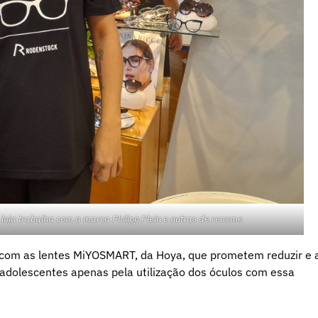
loja trabalha com a marca Philipp Plein e outras de renome
r com as lentes MiYOSMART, da Hoya, que prometem reduzir e 
adolescentes apenas pela utilização dos óculos com essa