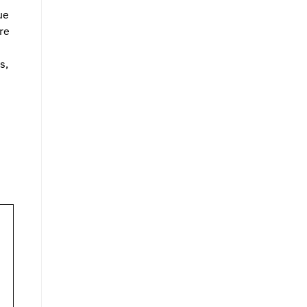
ue
re
s,