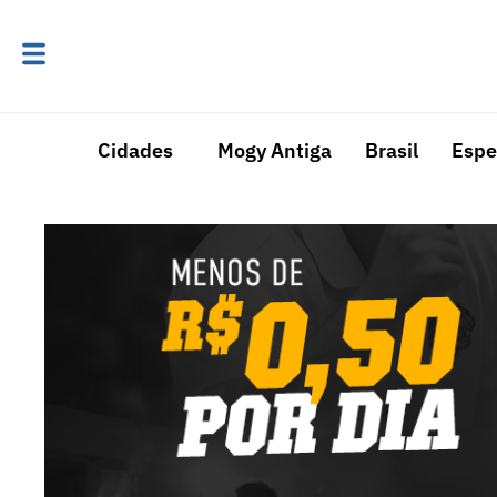
Cidades
Mogy Antiga
Brasil
Espe