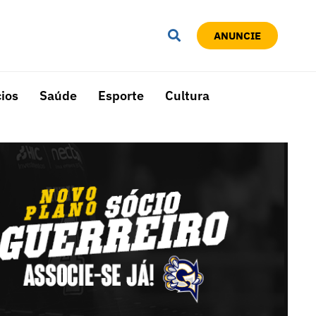
ANUNCIE
ios
Saúde
Esporte
Cultura