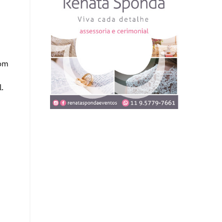
com
.