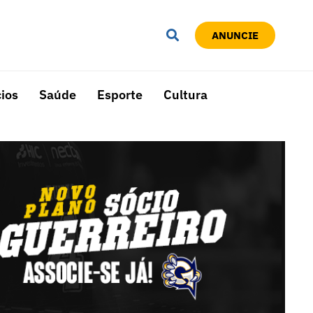
ANUNCIE
ios
Saúde
Esporte
Cultura