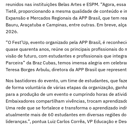
reunidos nas instituições Belas Artes e ESPM. “Agora, ess
Tietê, proporcionando a mesma qualidade de conteúdo e in
Expansão e Mercados Regionais da APP Brasil, que tem re
Bauru, Araçatuba e Campinas, entre outras. Em breve, alça
2026.
“O Fest’Up, evento organizado pela APP Brasil, é reconhe
quase quarenta anos, reúne os principais profissionais d
visão de futuro, com estudantes e profissionais que integ
Parceira” da Braz Cubas, temos imensa alegria em celebrar
Teresa Borges Arbulu, diretora da APP Brasil que representa
Nos bastidores do evento, um time de estudantes, que fa
de forma voluntária de várias etapas da organização, ganh
para a produção de um evento e cumprindo horas de atividad
Embaixadores compartilham vivências, trocam aprendizado
Uma rede que se fortalece e transforma o aprendizado ind
atualmente mais de 60 estudantes em diversas regiões do 
lideranças.”, pontua Luiz Carlos Corrêa, VP Educação e Des