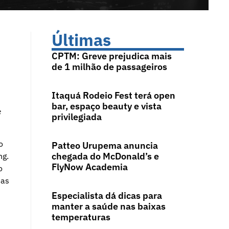
Últimas
CPTM: Greve prejudica mais
de 1 milhão de passageiros
Itaquá Rodeio Fest terá open
bar, espaço beauty e vista
e
privilegiada
o
Patteo Urupema anuncia
chegada do McDonald’s e
ng.
FlyNow Academia
o
tas
Especialista dá dicas para
manter a saúde nas baixas
temperaturas