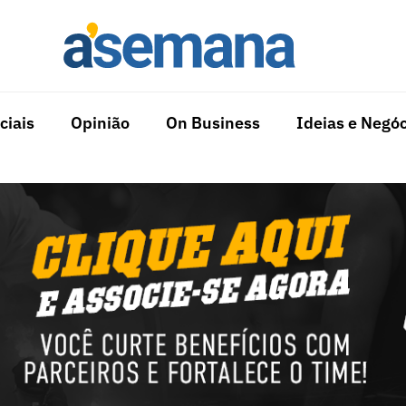
ciais
Opinião
On Business
Ideias e Negóc