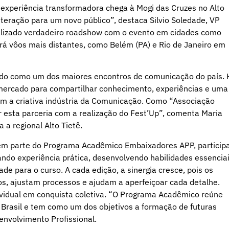
a experiência transformadora chega à Mogi das Cruzes no Alto
teração para um novo público”, destaca Silvio Soledade, VP
alizado verdadeiro roadshow com o evento em cidades como
rá vôos mais distantes, como Belém (PA) e Rio de Janeiro em
cido como um dos maiores encontros de comunicação do país. 
o mercado para compartilhar conhecimento, experiências e uma
ram a criativa indústria da Comunicação. Como “Associação
 esta parceria com a realização do Fest’Up”, comenta Maria
 a regional Alto Tietê.
zem parte do Programa Acadêmico Embaixadores APP, particip
ando experiência prática, desenvolvendo habilidades essencia
e para o curso. A cada edição, a sinergia cresce, pois os
s, ajustam processos e ajudam a aperfeiçoar cada detalhe.
ividual em conquista coletiva. “O Programa Acadêmico reúne
Brasil e tem como um dos objetivos a formação de futuras
envolvimento Profissional.