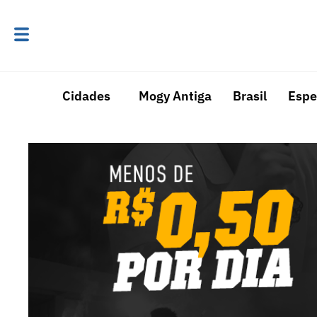
Cidades
Mogy Antiga
Brasil
Espe