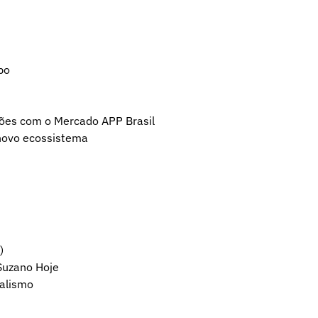
bo
ções com o Mercado APP Brasil
novo ecossistema
)
 Suzano Hoje
nalismo