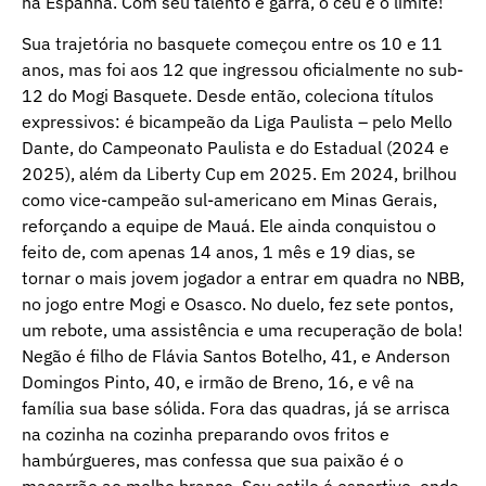
na Espanha. Com seu talento e garra, o céu é o limite!
Sua trajetória no basquete começou entre os 10 e 11
anos, mas foi aos 12 que ingressou oficialmente no sub-
12 do Mogi Basquete. Desde então, coleciona títulos
expressivos: é bicampeão da Liga Paulista – pelo Mello
Dante, do Campeonato Paulista e do Estadual (2024 e
2025), além da Liberty Cup em 2025. Em 2024, brilhou
como vice-campeão sul-americano em Minas Gerais,
reforçando a equipe de Mauá. Ele ainda conquistou o
feito de, com apenas 14 anos, 1 mês e 19 dias, se
tornar o mais jovem jogador a entrar em quadra no NBB,
no jogo entre Mogi e Osasco. No duelo, fez sete pontos,
um rebote, uma assistência e uma recuperação de bola!
Negão é filho de Flávia Santos Botelho, 41, e Anderson
Domingos Pinto, 40, e irmão de Breno, 16, e vê na
família sua base sólida. Fora das quadras, já se arrisca
na cozinha na cozinha preparando ovos fritos e
hambúrgueres, mas confessa que sua paixão é o