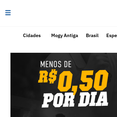
Cidades
Mogy Antiga
Brasil
Espe