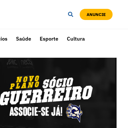
ANUNCIE
ios
Saúde
Esporte
Cultura