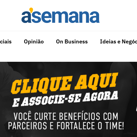
ciais
Opinião
On Business
Ideias e Negóc