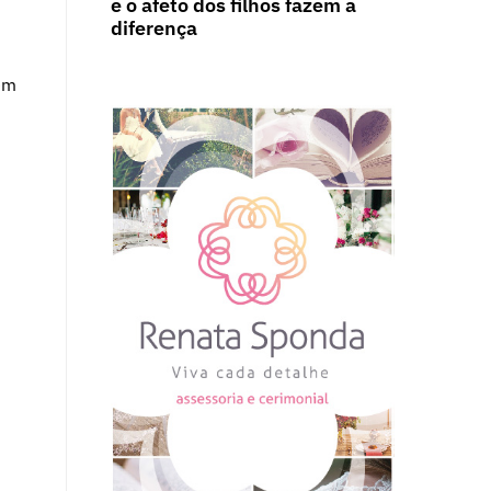
e o afeto dos filhos fazem a
diferença
em