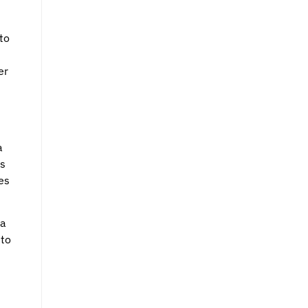
to
er
a
os
es
sa
nto