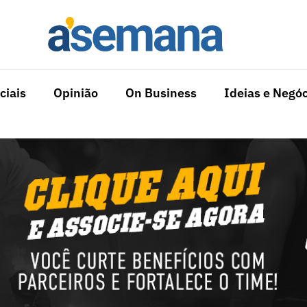
ciais
Opinião
On Business
Ideias e Negóc