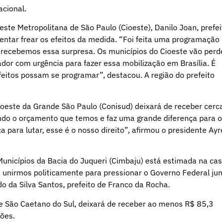
acional.
ste Metropolitana de São Paulo (Cioeste), Danilo Joan, prefei
tentar frear os efeitos da medida. “Foi feita uma programação
 recebemos essa surpresa. Os municípios do Cioeste vão perd
dor com urgência para fazer essa mobilização em Brasília. É
eitos possam se programar”, destacou. A região do prefeito
doeste da Grande São Paulo (Conisud) deixará de receber cerc
ando o orçamento que temos e faz uma grande diferença para 
a para lutar, esse é o nosso direito”, afirmou o presidente Ayr
unicípios da Bacia do Juqueri (Cimbaju) está estimada na ca
unirmos politicamente para pressionar o Governo Federal ju
 da Silva Santos, prefeito de Franco da Rocha.
e São Caetano do Sul, deixará de receber ao menos R$ 85,3
hões.