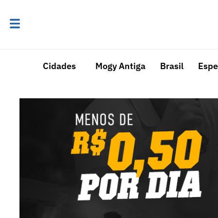
Cidades
Mogy Antiga
Brasil
Espe