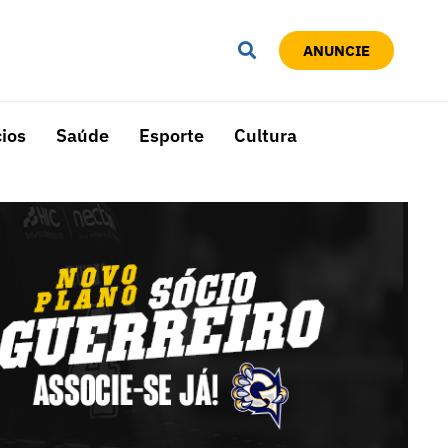
ANUNCIE
ios
Saúde
Esporte
Cultura