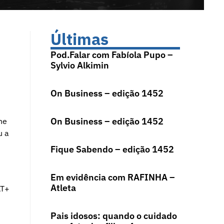
Últimas
Pod.Falar com Fabíola Pupo –
Sylvio Alkimin
On Business – edição 1452
On Business – edição 1452
ne
u a
Fique Sabendo – edição 1452
Em evidência com RAFINHA –
Atleta
AT+
Pais idosos: quando o cuidado