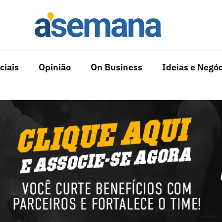
ciais
Opinião
On Business
Ideias e Negóc