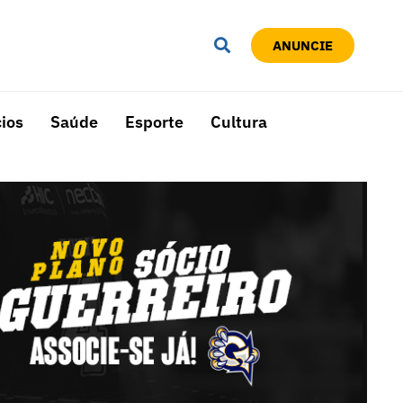
ANUNCIE
ios
Saúde
Esporte
Cultura