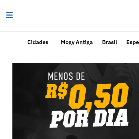
Cidades
Mogy Antiga
Brasil
Espe