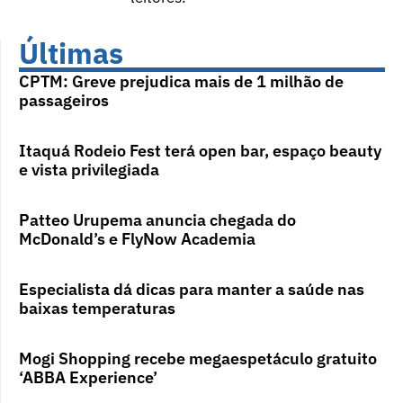
Últimas
CPTM: Greve prejudica mais de 1 milhão de
passageiros
Itaquá Rodeio Fest terá open bar, espaço beauty
e vista privilegiada
Patteo Urupema anuncia chegada do
McDonald’s e FlyNow Academia
Especialista dá dicas para manter a saúde nas
baixas temperaturas
Mogi Shopping recebe megaespetáculo gratuito
‘ABBA Experience’