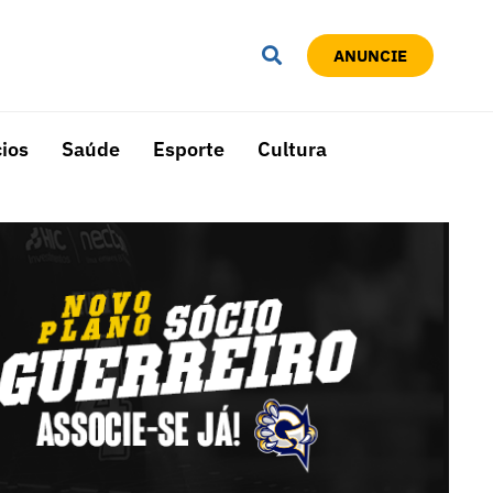
ANUNCIE
ios
Saúde
Esporte
Cultura