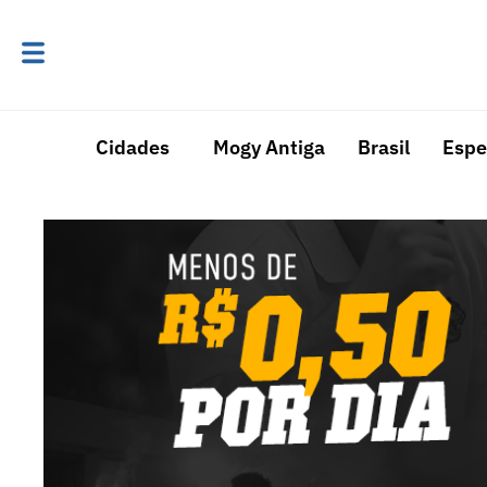
Cidades
Mogy Antiga
Brasil
Espe