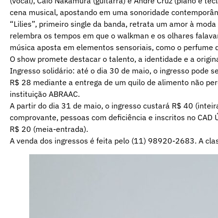
(vocal), Caio Nakamura (guitarra) e André Cruz (piano e te
cena musical, apostando em uma sonoridade contemporânea,
“Lilies”, primeiro single da banda, retrata um amor à mod
relembra os tempos em que o walkman e os olhares falava
música aposta em elementos sensoriais, como o perfume de
O show promete destacar o talento, a identidade e a origin
Ingresso solidário: até o dia 30 de maio, o ingresso pode s
R$ 28 mediante a entrega de um quilo de alimento não per
instituição ABRAAC.
A partir do dia 31 de maio, o ingresso custará R$ 40 (intei
comprovante, pessoas com deficiência e inscritos no CAD
R$ 20 (meia-entrada).
A venda dos ingressos é feita pelo (11) 98920-2683. A class