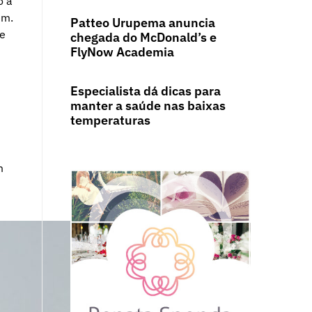
o à
em.
Patteo Urupema anuncia
ue
chegada do McDonald’s e
FlyNow Academia
Especialista dá dicas para
manter a saúde nas baixas
temperaturas
m