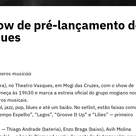
ow de pré-lançamento d
ques
neros musicais
ira), no Theatro Vasques, em Mogi das Cruzes, com o show de
meça às 19h30 e marca a estreia oficial do grupo mogiano no
ros musicais.
 jazz, pop, blues e até um baião. No setlist, estão faixas com
Tempo Espelho”, “Lagos”, “Groove It Up” e “Lilies” — primeiro
 Thiago Andrade (bateria), Enzo Braga (baixo), Avih Molina