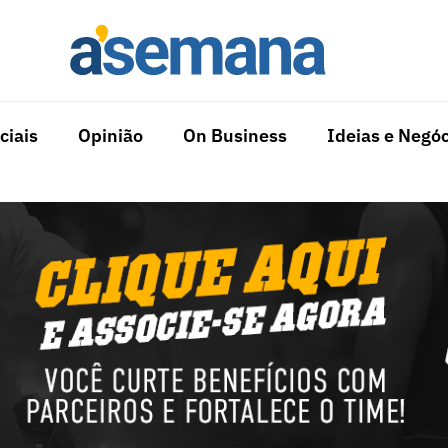
ciais
Opinião
On Business
Ideias e Negóc