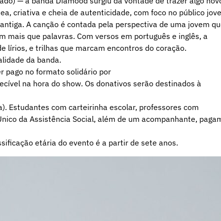
clado) — a banda Diamood surgiu da vontade de trazer algo nov
 criativa e cheia de autenticidade, com foco no público jov
a antiga. A canção é contada pela perspectiva de uma jovem q
m mais que palavras. Com versos em português e inglês, a
 lírios, e trilhas que marcam encontros do coração.
alidade da banda.
er pago no formato solidário por
ecível na hora do show. Os donativos serão destinados à
ra). Estudantes com carteirinha escolar, professores com
 Único da Assistência Social, além de um acompanhante, paga
ificação etária do evento é a partir de sete anos.