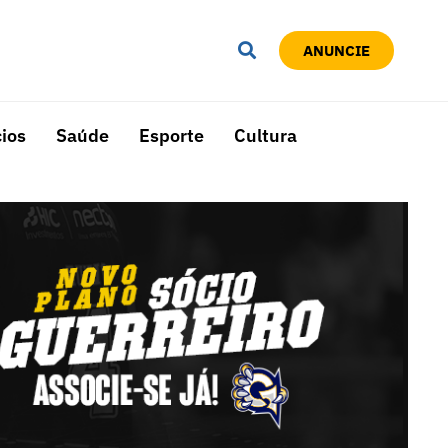
ANUNCIE
ios
Saúde
Esporte
Cultura