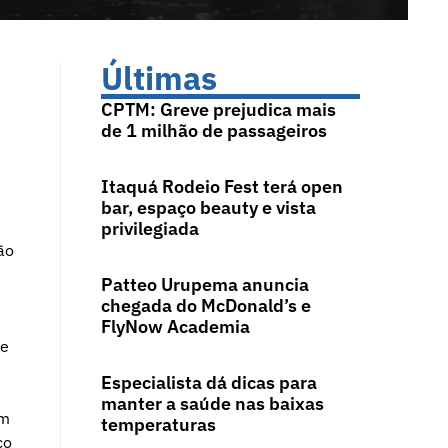
Últimas
CPTM: Greve prejudica mais
de 1 milhão de passageiros
e
Itaquá Rodeio Fest terá open
bar, espaço beauty e vista
privilegiada
ão
Patteo Urupema anuncia
chegada do McDonald’s e
FlyNow Academia
 e
Especialista dá dicas para
manter a saúde nas baixas
ém
temperaturas
ço