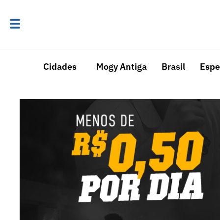
Cidades
Mogy Antiga
Brasil
Espe