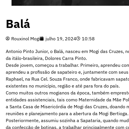
Balá
Rouxinol Mogi
julho 19, 2024
10:58
Antonio Pinto Junior, o Balá, nasceu em Mogi das Cruzes, n
da itálo-brasileira, Dolores Carra Pinto.
Desde jovem, começou a trabalhar. Primeiro, aprendeu com
aprendeu a profissão de sapateiro e, juntamente com seus
Raphael, na Rua Cel. Souza Franco, onde fabricavam sapato
existentes no município, região e até para fora do país.
Como muitos outros mogianos da época, também emprestou
entidades assistenciais, tais como Maternidade da Mãe Pob
a Santa Casa de Misericórdia de Mogi das Cruzes, doando m
reuniões e planejamento para a abertura da Mogi Bertioga.
Posteriormente, assumiu sozinha a Sapataria, quando mu
da confecção de botinas, a trabalhar principalmente com c