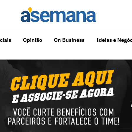
ciais
Opinião
On Business
Ideias e Negóc