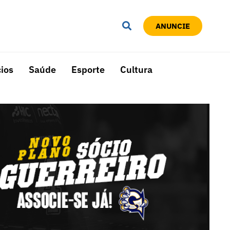
ANUNCIE
ios
Saúde
Esporte
Cultura