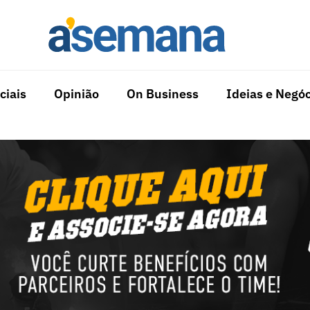
ciais
Opinião
On Business
Ideias e Negóc