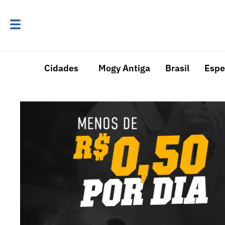
Cidades
Mogy Antiga
Brasil
Espe