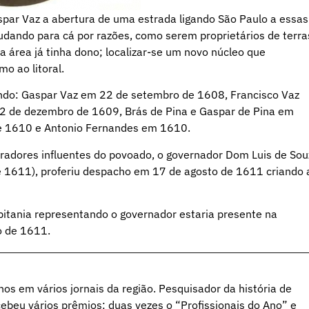
par Vaz a abertura de uma estrada ligando São Paulo a essas
udando para cá por razões, como serem proprietários de terra
da área já tinha dono; localizar-se um novo núcleo que
o ao litoral.
ndo: Gaspar Vaz em 22 de setembro de 1608, Francisco Vaz
2 de dezembro de 1609, Brás de Pina e Gaspar de Pina em
e 1610 e Antonio Fernandes em 1610.
oradores influentes do povoado, o governador Dom Luis de So
e 1611), proferiu despacho em 17 de agosto de 1611 criando 
pitania representando o governador estaria presente na
o de 1611.
hos em vários jornais da região. Pesquisador da história de
ebeu vários prêmios: duas vezes o “Profissionais do Ano” e