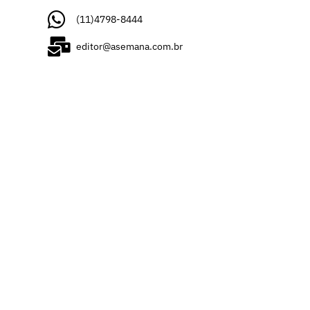
(11)4798-8444
editor@asemana.com.br