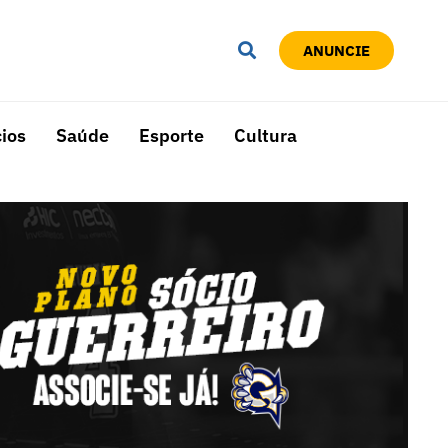
ANUNCIE
ios
Saúde
Esporte
Cultura