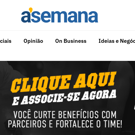
ciais
Opinião
On Business
Ideias e Negóc