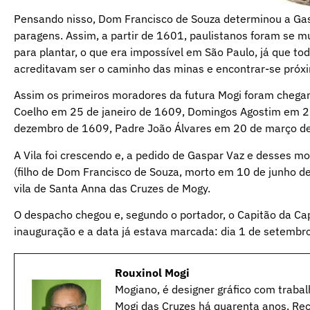
Pensando nisso, Dom Francisco de Souza determinou a Gas
paragens. Assim, a partir de 1601, paulistanos foram se m
para plantar, o que era impossível em São Paulo, já que to
acreditavam ser o caminho das minas e encontrar-se próxim
Assim os primeiros moradores da futura Mogi foram chega
Coelho em 25 de janeiro de 1609, Domingos Agostim em 2
dezembro de 1609, Padre João Álvares em 20 de março d
A Vila foi crescendo e, a pedido de Gaspar Vaz e desses m
(filho de Dom Francisco de Souza, morto em 10 de junho d
vila de Santa Anna das Cruzes de Mogy.
O despacho chegou e, segundo o portador, o Capitão da Ca
inauguração e a data já estava marcada: dia 1 de setembr
Rouxinol Mogi
Mogiano, é designer gráfico com trabal
Mogi das Cruzes há quarenta anos. Rec