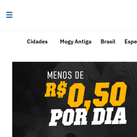
Cidades
Mogy Antiga
Brasil
Espe