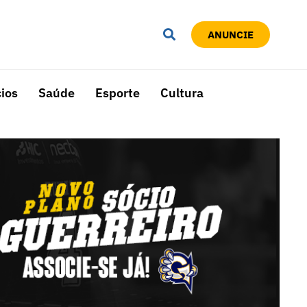
ANUNCIE
ios
Saúde
Esporte
Cultura