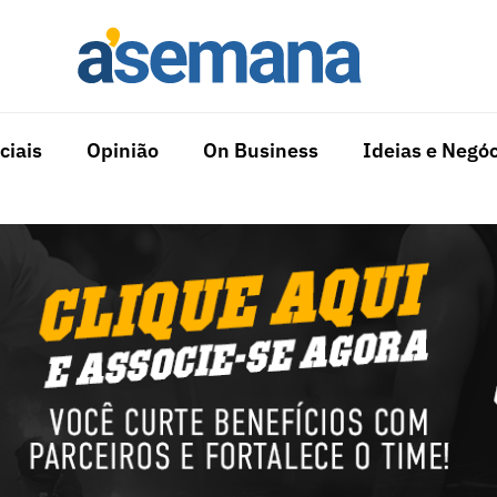
ciais
Opinião
On Business
Ideias e Negóc