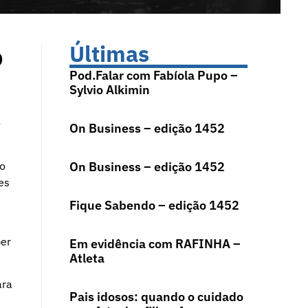
o
Últimas
Pod.Falar com Fabíola Pupo –
Sylvio Alkimin
o
On Business – edição 1452
ro
On Business – edição 1452
es
Fique Sabendo – edição 1452
per
Em evidência com RAFINHA –
Atleta
ara
Pais idosos: quando o cuidado