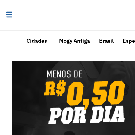
Cidades
Mogy Antiga
Brasil
Espe