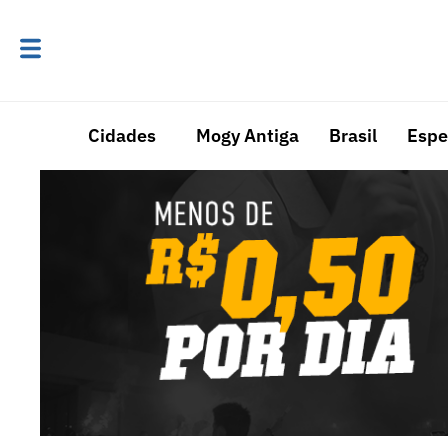
Cidades
Mogy Antiga
Brasil
Espe