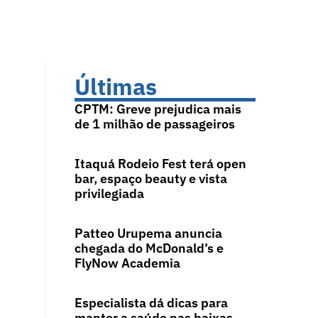
Últimas
CPTM: Greve prejudica mais
de 1 milhão de passageiros
Itaquá Rodeio Fest terá open
bar, espaço beauty e vista
privilegiada
Patteo Urupema anuncia
chegada do McDonald’s e
FlyNow Academia
Especialista dá dicas para
manter a saúde nas baixas