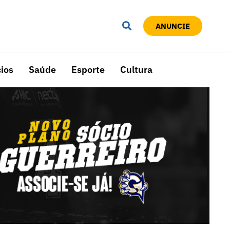
ANUNCIE
ios
Saúde
Esporte
Cultura