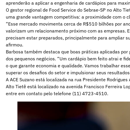
aprenderão a aplicar a engenharia de cardápios para maxim
O gestor regional de Food Service do Sebrae-SP no Alto Ti
uma grande vantagem competitiva: a proximidade com o cl
“Esse mercado movimenta cerca de R$510 bilhões por an
valorizam um relacionamento próximo com as empresas. Es
precisam estar preparados, principalmente para ampliar sua
afirmou.
Barbosa também destaca que boas práticas aplicadas por 
dos pequenos negócios. “Um cardápio bem feito atrai e fide
o que garante economia e qualidade. Vamos trabalhar esses
superar os desafios do setor e impulsionar seus resultados
A ACE Suzano está localizada na rua Presidente Rodrigues A
Alto Tietê está localizado na avenida Francisco Ferreira Lo
entre em contato pelo telefone (11) 4723-4510.