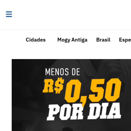
Cidades
Mogy Antiga
Brasil
Espe