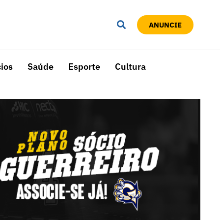
ANUNCIE
ios
Saúde
Esporte
Cultura