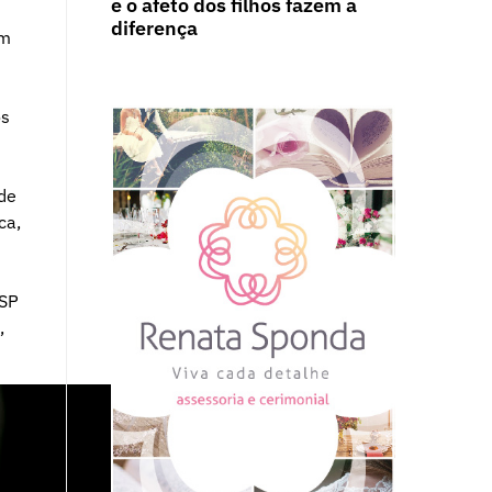
e o afeto dos filhos fazem a
diferença
em
os
de
ca,
-SP
,