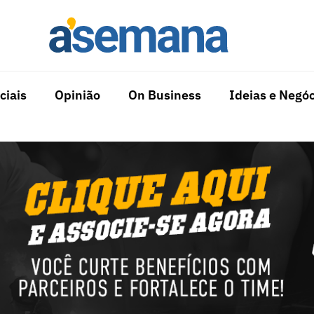
ciais
Opinião
On Business
Ideias e Negóc