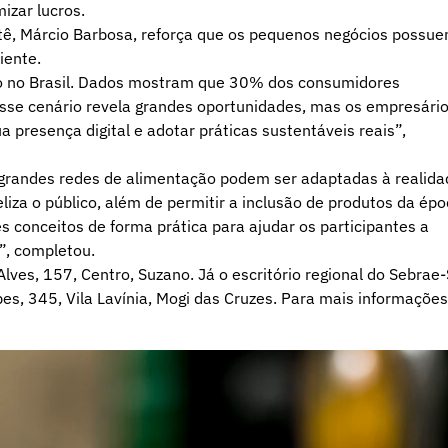
izar lucros.
etê, Márcio Barbosa, reforça que os pequenos negócios possu
iente.
o no Brasil. Dados mostram que 30% dos consumidores
se cenário revela grandes oportunidades, mas os empresári
 presença digital e adotar práticas sustentáveis reais”,
grandes redes de alimentação podem ser adaptadas à realida
liza o público, além de permitir a inclusão de produtos da épo
 conceitos de forma prática para ajudar os participantes a
”, completou.
lves, 157, Centro, Suzano. Já o escritório regional do Sebrae
pes, 345, Vila Lavínia, Mogi das Cruzes. Para mais informações