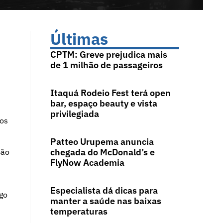
Últimas
CPTM: Greve prejudica mais
de 1 milhão de passageiros
Itaquá Rodeio Fest terá open
bar, espaço beauty e vista
privilegiada
tos
Patteo Urupema anuncia
chegada do McDonald’s e
São
FlyNow Academia
Especialista dá dicas para
ago
manter a saúde nas baixas
temperaturas