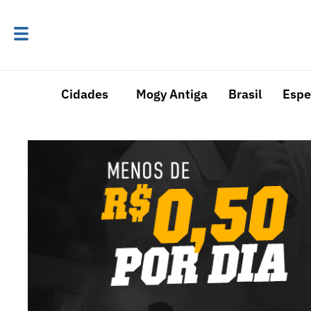
Cidades
Mogy Antiga
Brasil
Espe