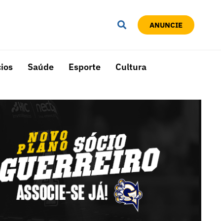
ANUNCIE
ios
Saúde
Esporte
Cultura