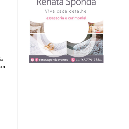
ia
ara