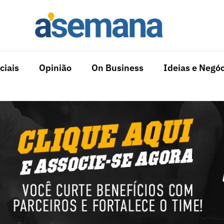
ciais
Opinião
On Business
Ideias e Negóc