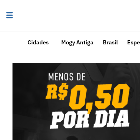
Cidades
Mogy Antiga
Brasil
Espe