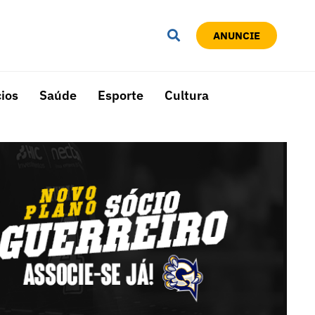
ANUNCIE
ios
Saúde
Esporte
Cultura