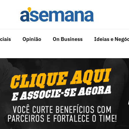
ciais
Opinião
On Business
Ideias e Negóc