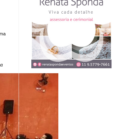
rma
ica