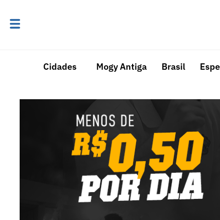
Cidades
Mogy Antiga
Brasil
Espe