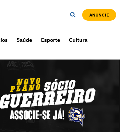
ANUNCIE
ios
Saúde
Esporte
Cultura