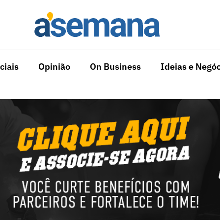
ciais
Opinião
On Business
Ideias e Negóc