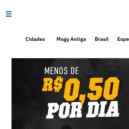
Cidades
Mogy Antiga
Brasil
Espe