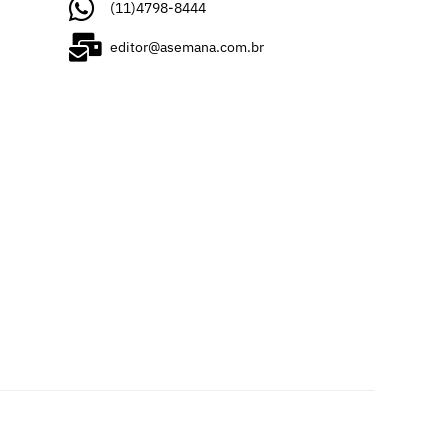
(11)4798-8444
editor@asemana.com.br