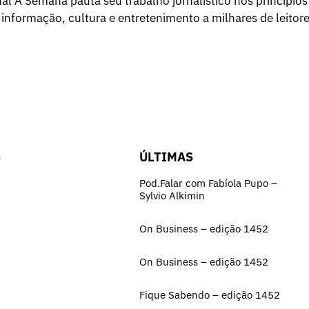
l A Semana pauta seu trabalho jornalístico nos princípios
 informação, cultura e entretenimento a milhares de leitore
S
ÚLTIMAS
Pod.Falar com Fabíola Pupo –
Sylvio Alkimin
On Business – edição 1452
On Business – edição 1452
Fique Sabendo – edição 1452