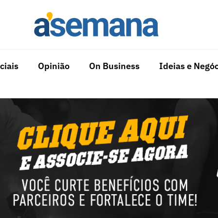
ciais
Opinião
On Business
Ideias e Negóc