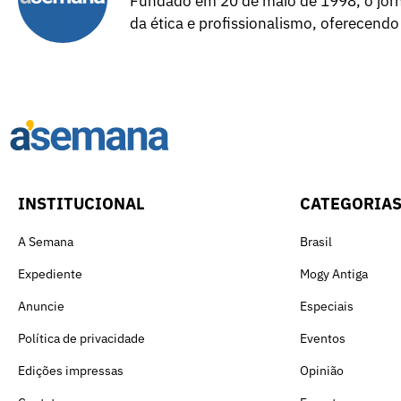
Fundado em 20 de maio de 1998, o jorna
da ética e profissionalismo, oferecendo
INSTITUCIONAL
CATEGORIA
A Semana
Brasil
Expediente
Mogy Antiga
Anuncie
Especiais
Política de privacidade
Eventos
Edições impressas
Opinião