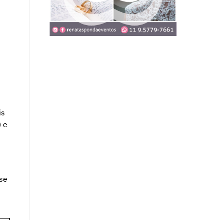
is
) e
 se