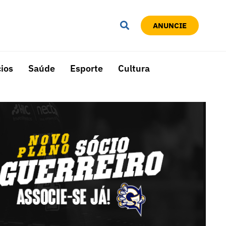
ANUNCIE
ios
Saúde
Esporte
Cultura