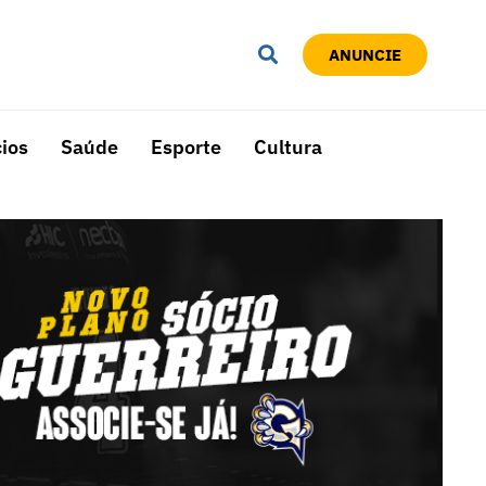
ANUNCIE
ios
Saúde
Esporte
Cultura