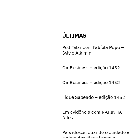
S
ÚLTIMAS
Pod.Falar com Fabíola Pupo –
Sylvio Alkimin
On Business – edição 1452
On Business – edição 1452
Fique Sabendo – edição 1452
Em evidência com RAFINHA –
Atleta
Pais idosos: quando o cuidado e
o afeto dos filhos fazem a