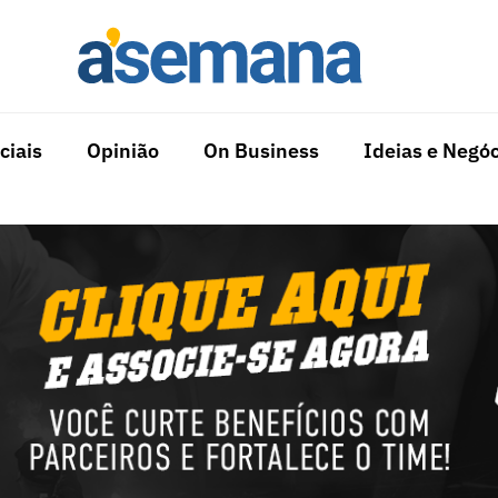
ciais
Opinião
On Business
Ideias e Negóc