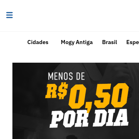
Cidades
Mogy Antiga
Brasil
Espe