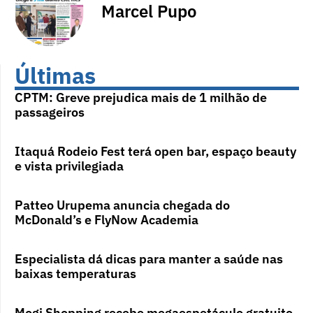
Marcel Pupo
Últimas
CPTM: Greve prejudica mais de 1 milhão de
passageiros
Itaquá Rodeio Fest terá open bar, espaço beauty
e vista privilegiada
Patteo Urupema anuncia chegada do
McDonald’s e FlyNow Academia
Especialista dá dicas para manter a saúde nas
baixas temperaturas
Mogi Shopping recebe megaespetáculo gratuito