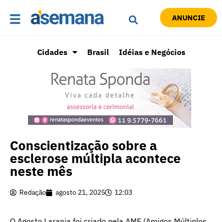
ANUNCIE
Cidades
Brasil
Idéias e Negócios
Conscientização sobre a
esclerose múltipla acontece
neste mês
Redação
agosto 21, 2025
12:03
O Agosto Laranja foi criado pela AME (Amigos Múltiplos